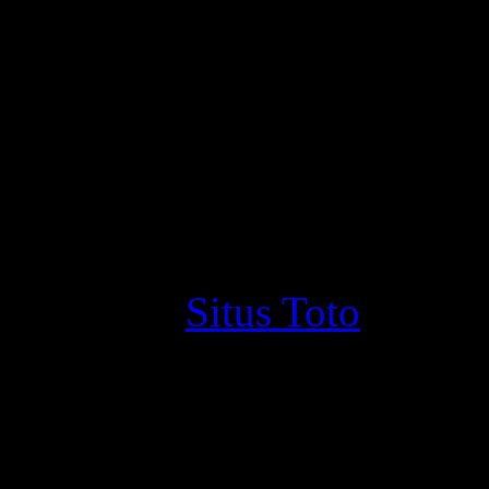
menikmati pengalaman berm
terbaik. Keunggulan dari Sit
pada sistem yang fair play s
permainan. Dengan berbagai f
yang memberikan peluang b
merasakan sensasi bermain 
Selain itu,
Situs Toto
juga m
menarik yang membuat pen
menyenangkan. Dengan duku
pemain tidak perlu khawatir