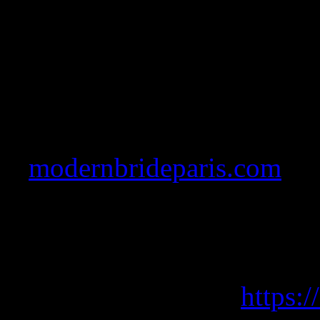
Related Link
Anda tidak perlu lagi me
hari ini di situs lain.
Pasaran judi togel onli
modernbrideparis.com
dan
Setelah akun aktif, 
sebelum dapat digunakan
Pelayanan konsumen bai
dengan hadiah 2D
https:/