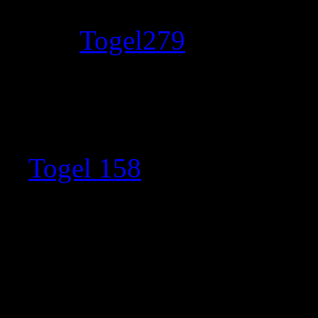
Pemain tidak perlu lagi 
bisa
Togel279
taruh kapan
Situs legal togel umum
tepat serta cepat diakses.
Bandar togel online t
Togel 158
bermain terbaik
Fitur interaktif pada si
menambah keseruan perma
Tim dukungan pelangga
demi pengalaman terbaik