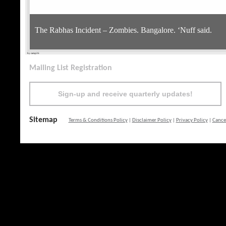
Name:
The Rabhas Incident – Zombies. Bangalore. ‘Nuff said.
by camp26
Email:
Mailing List Registration
Sign-up and receive quarterly updates!
Sitemap
Terms & Conditions Policy
|
Disclaimer Policy
|
Privacy Policy
|
Cance
Keunggulan Situs Slot 
Modal Terbatas
Banyak pemain slot online 