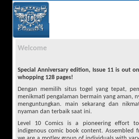
Home
Studio
The Magazine(JUMP)
Welcome
Special Anniversary edition, Issue 11 is out o
whopping 128 pages!
Dengan memilih situs togel yang tepat, p
menikmati pengalaman bermain yang aman, n
menguntungkan. main sekarang dan nikmati
nyaman dan terbaik saat ini.
Level 10 Comics is a pioneering effort to 
indigenous comic book content. Assembled fro
we are a motley group of individuals with va