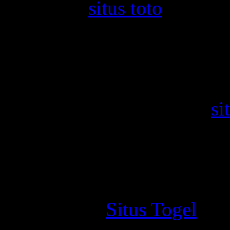
caranya di
situs toto
. Patch 
favorit tanpa ampun. Tapi it
lain yang lebih kuat.
Buat pemula yang baru insta
yang bisa kamu ikuti dari
si
terlihat sepele tapi sebena
dikumpulkan, reward-nya bi
Bonus top-up tambahan ini 
masuk lewat
Situs Togel
. K