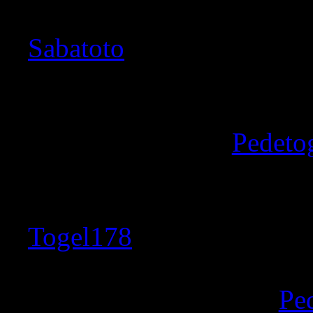
Saat senggang di sore
Sabatoto
untuk melihat l
makan malam tiba.
Walaupun tengah malam
karena server dari
Pedeto
aktif lagi melonjak tajam.
Malam hari bukan masa
Togel178
tetap tangguh 
padat dan ramai dimaink
Fitur eksklusif di
Pe