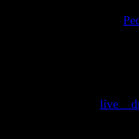
pengalaman bermain ya
yang adil dan aman.
Pe
mereka yang menginginka
berbagai keuntungan men
Ini menjadikan permain
penuh tantangan bagi par
Keuntungan yang diperole
waktu karena
live 
pembayaran yang lancar d
Berbagai jenis taruhan d